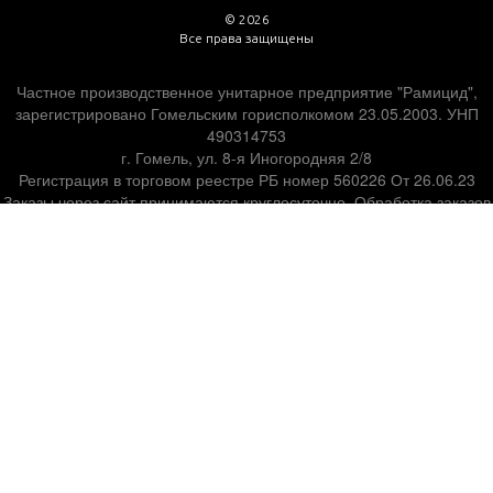
© 2026
Все права защищены
Частное производственное унитарное предприятие "Рамицид",
зарегистрировано Гомельским горисполкомом 23.05.2003. УНП
490314753
г. Гомель, ул. 8-я Иногородняя 2/8
Регистрация в торговом реестре РБ номер 560226 От 26.06.23
Заказы через сайт принимаются круглосуточно. Обработка заказов
ежедневно 10:00-19:00
Оплата:
наличным или безналичным расчетом.
Подробнее
Доставка:
самовывоз или курьером.
Подробнее
Указанные контакты, эл. почта, также являются контактами для
связи по вопросам обращения покупателей о нарушении их прав.
Номер телефона работников местных исполнительных и
распорядительных органов уполномоченных рассматривать
обращения покупателей: Гомельский городской исполнительный
комитет +375 (23) 234-77-35.