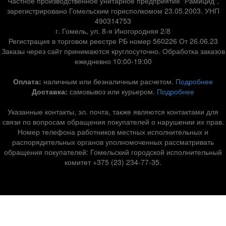
Частное производственное унитарное предприятие "Рамицид",
зарегистрировано Гомельским горисполкомом 23.05.2003. УНП
490314753
г. Гомель, ул. 8-я Иногородняя 2/8
Регистрация в торговом реестре РБ номер 560226 От 26.06.23
Заказы через сайт принимаются круглосуточно. Обработка заказов
ежедневно 10:00-19:00
Оплата:
наличным или безналичным расчетом.
Подробнее
Доставка:
самовывоз или курьером.
Подробнее
Указанные контакты, эл. почта, также являются контактами для
связи по вопросам обращения покупателей о нарушении их прав.
Номер телефона работников местных исполнительных и
распорядительных органов уполномоченных рассматривать
обращения покупателей: Гомельский городской исполнительный
комитет +375 (23) 234-77-35.