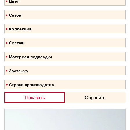
Цвет
46
Бежевый
48
Сезон
Красный
50
Зима
Светло серый
Коллекция
Деми
Чёрный
Зима
Состав
Весна-осень
Овчина
Материал подкладки
Полиэстер
Застежка
Молния
Страна производства
Пуговицы
Беларусь
Показать
Сбросить