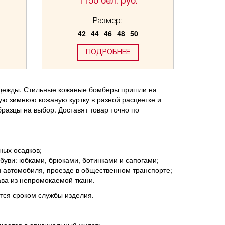
1150 бел. руб.
Размер:
42
44
46
48
50
ПОДРОБНЕЕ
дежды. Стильные кожаные бомберы пришли на
ую зимнюю кожаную куртку в разной расцветке и
разцы на выбор. Доставят товар точно по
ных осадков;
буви: юбками, брюками, ботинками и сапогами;
 автомобиля, проезде в общественном транспорте;
ава из непромокаемой ткани.
тся сроком службы изделия.
щается в оригинальный жилет;