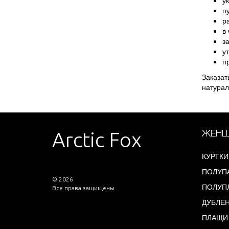
п
р
в
з
у
п
Заказат
натурал
Arctic Fox
ЖЕНЩ
КУРТКИ
ПОЛУП
© 2026
ПОЛУП
Все права защищены
ДУБЛЕ
ПЛАЩИ