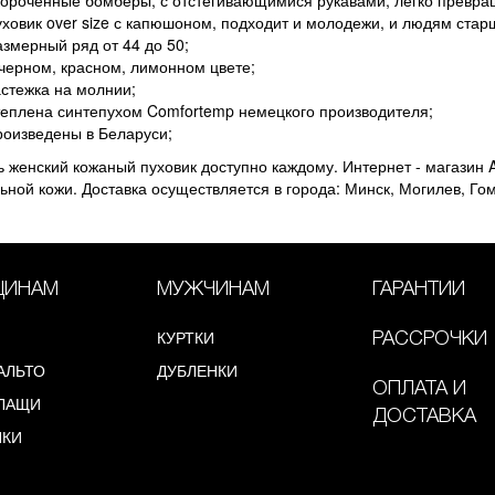
уховик over size с капюшоном, подходит и молодежи, и людям стар
азмерный ряд от 44 до 50;
 черном, красном, лимонном цвете;
астежка на молнии;
теплена синтепухом Comfortemp немецкого производителя;
роизведены в Беларуси;
ь женский кожаный пуховик доступно каждому. Интернет - магазин A
ьной кожи. Доставка осуществляется в города: Минск, Могилев, Гом
ИНАМ
МУЖЧИНАМ
ГАРАНТИИ
КУРТКИ
РАССРОЧКИ
АЛЬТО
ДУБЛЕНКИ
ОПЛАТА И
ЛАЩИ
ДОСТАВКА
НКИ