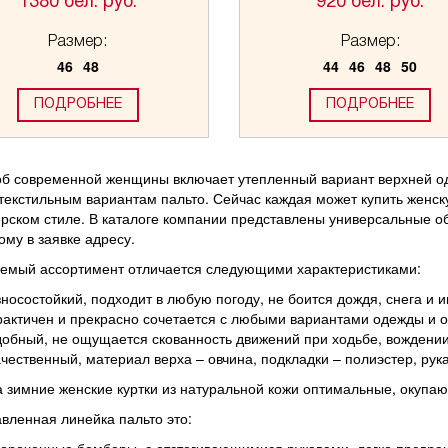
1380 бел. руб.
920 бел. руб.
Размер:
Размер:
46
48
44
46
48
50
ПОДРОБНЕЕ
ПОДРОБНЕЕ
б современной женщины включает утепленный вариант верхней о
текстильным вариантам пальто. Сейчас каждая может купить женск
рском стиле. В каталоге компании представлены универсальные об
ому в заявке адресу.
емый ассортимент отличается следующими характеристиками:
зносостойкий, подходит в любую погоду, не боится дождя, снега и и
рактичен и прекрасно сочетается с любыми вариантами одежды и о
добный, не ощущается скованность движений при ходьбе, вождении
ачественный, материал верха – овчина, подкладки – полиэстер, рук
 зимние женские куртки из натуральной кожи оптимальные, окупаю
вленная линейка пальто это:
короченные бомберы, с отстегивающимися рукавами, легко превра