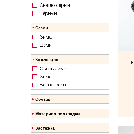
Светло серый
48
Чёрный
50
Сезон
Зима
Деми
Коллекция
К
Осень-зима
Зима
Весна-осень
Состав
Овчина
Материал подкладки
Полиэстер
Застежка