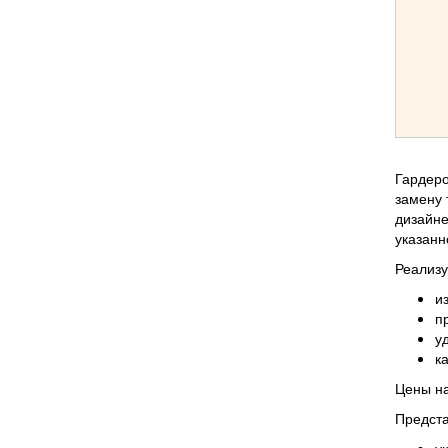
Гардеро
замену 
дизайне
указанн
Реализу
и
п
у
к
Цены на
Предста
у