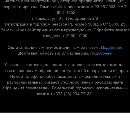
Частное производственное унитарное предприятие "Рамицид",
зарегистрировано Гомельским горисполкомом 23.05.2003. УНП
490314753
г. Гомель, ул. 8-я Иногородняя 2/8
Регистрация в торговом реестре РБ номер 560226 От 26.06.23
Заказы через сайт принимаются круглосуточно. Обработка заказов
ежедневно 10:00-19:00
Оплата:
наличным или безналичным расчетом.
Подробнее
Доставка:
самовывоз или курьером.
Подробнее
Указанные контакты, эл. почта, также являются контактами для
связи по вопросам обращения покупателей о нарушении их прав.
Номер телефона работников местных исполнительных и
распорядительных органов уполномоченных рассматривать
обращения покупателей: Гомельский городской исполнительный
комитет +375 (23) 234-77-35.