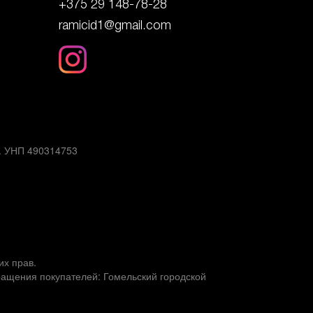
+375 29 148-78-28
ramicid1@gmail.com
3. УНП 490314753
их прав.
ащения покупателей: Гомельский городской