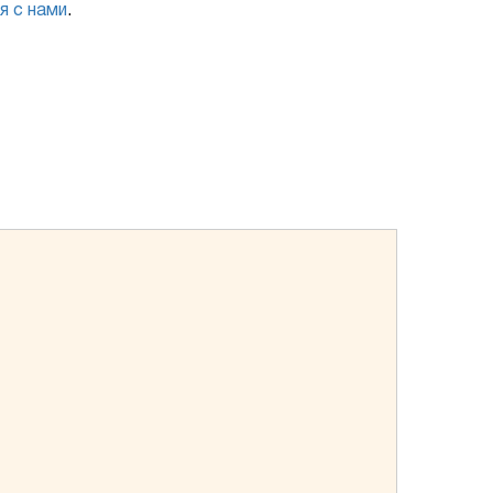
я с нами
.